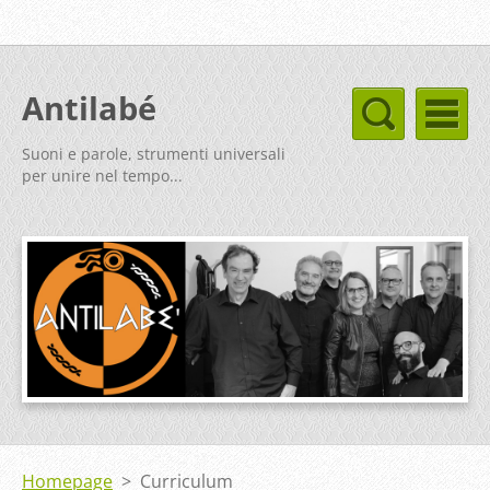
Antilabé
Suoni e parole, strumenti universali
per unire nel tempo...
Homepage
>
Curriculum