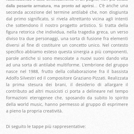
C’è anche una
dalla pesante armatura, ma pronto ad aprirsi...
seconda accezione del termine antilabé che, non disgiunta
dal primo significato, si rivela altrettanto vicina agli intenti
che sottendono il nostro progetto artistico. Si tratta della
figura retorica che individua, nella tragedia greca, un verso
diviso tra due personaggi, una sorta di fusione fra elementi
diversi al fine di costituire un concetto unico. Nel contesto
specifico abbiamo esteso questa sinergia a più componenti,
parole antiche si sono mescolate a nuovi suoni dando vita
ad una sorta di antilabé multiforme. L’embrione del gruppo
nasce nel 1988, frutto della collaborazione fra il bassista
Adolfo Silvestri ed il compositore Graziano Pizzati. Realizzata
la prima stesura dei brani, il desiderio di allargare il
contributo ad altri musicisti ci porta a delineare nel tempo
formazioni eterogenee che, sposando da subito lo spirito
della world music, hanno permesso al gruppo di esprimere
a pieno la propria creatività.
Di seguito le tappe più rappresentative: