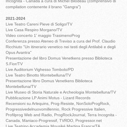
Incognita - Canada a cura di Michel Bilodeau (comprensivo di
compilation contenente il brano "Gangra")
2021-2024
Live Teatro Careni Pieve di Soligo/TV
Live Casa Respiro Morgano/TV
Video concerto 1' maggio TrasimenoProg
Conferenza presso Ateneo di Treviso a cura del Prof. Claudio
Ricchiuto "Un itinerario venetico nei testi degli Antilabé e degli
Opus Avantra"
Presentazione del libro Domus Venetkens presso Biblioteca
S.Fior/TV
Live Auditorium Vighesso Tombolo/PD
Live Teatro Binotto Montebelluna/TV
Presentazione libro Domus Venetkens Biblioteca
Montebelluna/TV
Live Museo di Storia Naturale e Archeologia Montebelluna/TV
Pubblicazione LP Animi Motus - Lizard Records
Recensioni su Arlequins, Prog-Resiste, NonSoloProgRock,
Progressivedelnuovomillennio, Rock Progressive Italien,
Profilprog Web and Radio, ProgRockJournal, Terra Incognita -
Canada, Maniaco-Progressif, TVRDO, Progressor.net
Live Teatrino Accademia Mousiké Martina Franca/TA