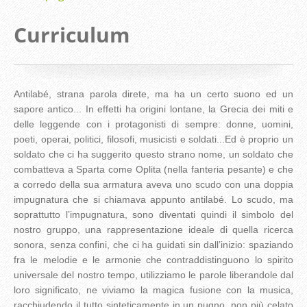
Curriculum
Antilabé, strana parola direte, ma ha un certo suono ed un
sapore antico... In effetti ha origini lontane, la Grecia dei miti e
delle leggende con i protagonisti di sempre: donne, uomini,
poeti, operai, politici, filosofi, musicisti e soldati...Ed è proprio un
soldato che ci ha suggerito questo strano nome, un soldato che
combatteva a Sparta come Oplita (nella fanteria pesante) e che
a corredo della sua armatura aveva uno scudo con una doppia
impugnatura che si chiamava appunto antilabé. Lo scudo, ma
soprattutto l’impugnatura, sono diventati quindi il simbolo del
nostro gruppo, una rappresentazione ideale di quella ricerca
sonora, senza confini, che ci ha guidati sin dall’inizio: spaziando
fra le melodie e le armonie che contraddistinguono lo spirito
universale del nostro tempo, utilizziamo le parole liberandole dal
loro significato, ne viviamo la magica fusione con la musica,
racchiudendo il tutto sinteticamente in un pugno, non più celato