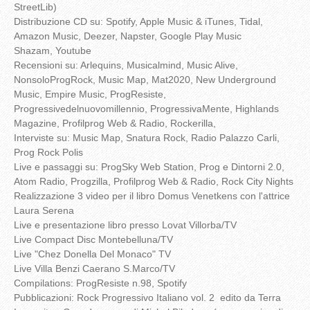
StreetLib)
Distribuzione CD su: Spotify, Apple Music & iTunes, Tidal,
Amazon Music, Deezer, Napster, Google Play Music
Shazam, Youtube
Recensioni su: Arlequins, Musicalmind, Music Alive,
NonsoloProgRock, Music Map, Mat2020, New Underground
Music, Empire Music, ProgResiste,
Progressivedelnuovomillennio, ProgressivaMente, Highlands
Magazine, Profilprog Web & Radio, Rockerilla,
Interviste su: Music Map, Snatura Rock, Radio Palazzo Carli,
Prog Rock Polis
Live e passaggi su: ProgSky Web Station, Prog e Dintorni 2.0,
Atom Radio, Progzilla, Profilprog Web & Radio, Rock City Nights
Realizzazione 3 video per il libro Domus Venetkens con l'attrice
Laura Serena
Live e presentazione libro presso Lovat Villorba/TV
Live Compact Disc Montebelluna/TV
Live "Chez Donella Del Monaco" TV
Live Villa Benzi Caerano S.Marco/TV
Compilations: ProgResiste n.98, Spotify
Pubblicazioni: Rock Progressivo Italiano vol. 2 edito da Terra