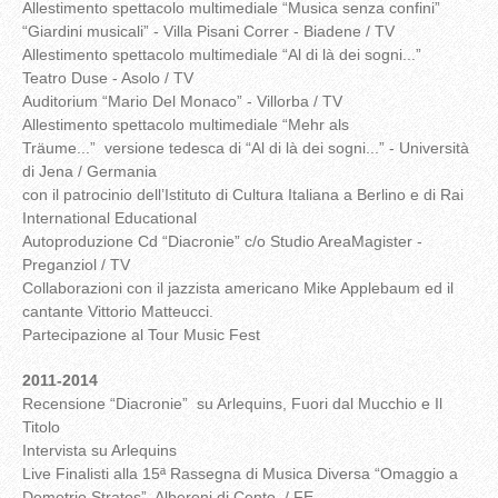
Allestimento spettacolo multimediale “Musica senza confini”
“Giardini musicali” - Villa Pisani Correr - Biadene / TV
Allestimento spettacolo multimediale “Al di là dei sogni...”
Teatro Duse - Asolo / TV
Auditorium “Mario Del Monaco” - Villorba / TV
Allestimento spettacolo multimediale “Mehr als
Träume...” versione tedesca di “Al di là dei sogni...” - Università
di Jena / Germania
con il patrocinio dell’Istituto di Cultura Italiana a Berlino e di Rai
International Educational
Autoproduzione Cd “Diacronie” c/o Studio AreaMagister -
Preganziol / TV
Collaborazioni con il jazzista americano Mike Applebaum ed il
cantante Vittorio Matteucci.
Partecipazione al Tour Music Fest
2011-2014
Recensione “Diacronie” su Arlequins, Fuori dal Mucchio e Il
Titolo
Intervista su Arlequins
Live Finalisti alla 15ª Rassegna di Musica Diversa “Omaggio a
Demetrio Stratos” Alberoni di Cento / FE