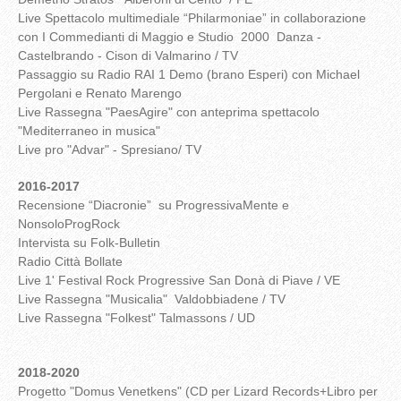
Live Spettacolo multimediale “Philarmoniae” in collaborazione
con I Commedianti di Maggio e Studio 2000 Danza -
Castelbrando - Cison di Valmarino / TV
Passaggio su Radio RAI 1 Demo (brano Esperi) con Michael
Pergolani e Renato Marengo
Live Rassegna "PaesAgire" con anteprima spettacolo
"Mediterraneo in musica"
Live pro "Advar" - Spresiano/ TV
2016-2017
Recensione “Diacronie” su ProgressivaMente e
NonsoloProgRock
Intervista su Folk-Bulletin
Radio Città Bollate
Live 1' Festival Rock Progressive San Donà di Piave / VE
Live Rassegna "Musicalia" Valdobbiadene / TV
Live Rassegna "Folkest" Talmassons / UD
2018-2020
Progetto "Domus Venetkens" (CD per Lizard Records+Libro per